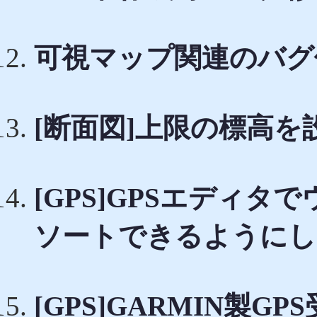
可視マップ関連のバグ
[断面図]上限の標高
[GPS]GPSエディ
ソートできるようにし
[GPS]GARMIN製GP