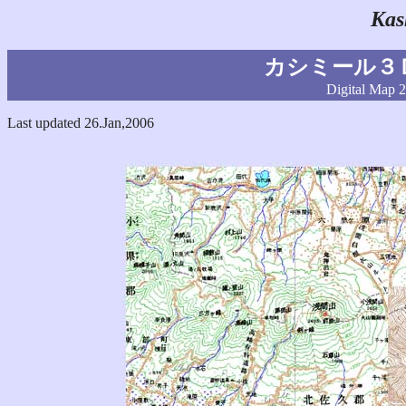
Kas
カシミール３
Digital Map 
Last updated 26.Jan,2006