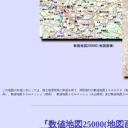
この地図の作成に当たっては、国土地理院長の承認を得て、同院発行の数値地図２０００００（地
高）、数値地図５０ｍメッシュ（標高）、数値地図１０ｍメッシュ（火山標高）及び数値地図５ｍ
『数値地図25000(地図