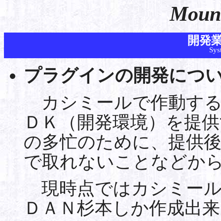
Moun
開発
Sys
プラグインの開発につ
カシミールで作動する
ＤＫ（開発環境）を提供
の多忙のために、提供
で取れないことなどか
現時点ではカシミール
ＤＡＮ杉本しか作成出