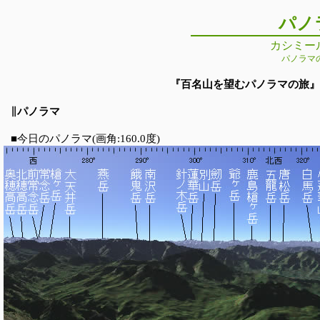
パノ
カシミー
パノラマ
『百名山を望むパノラマの旅』 第6
∥パノラマ
■今日のパノラマ(画角:160.0度)