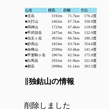
山名
標高
距離
方位
■北岳
3192m
71.7km
176.2度
■火打山
2462m
67.7km
350.9度
■両神山
1723m
67.4km
119.0度
■甲武信岳
2475m
66.7km
132.9度
■仙丈ヶ岳
3033m
66.5km
180.3度
■妙高山
2454m
63.7km
354.0度
■金峰山
2599m
63.4km
141.4度
■甲斐駒ヶ岳
2967m
62.5km
175.9度
■白馬岳
2932m
61.9km
321.8度
■劒岳
2998m
61.1km
303.5度
∥独鈷山の情報
削除しました