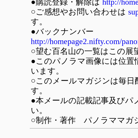
●購読登録・解除は
http://hom
○ご感想やお問い合わせは
su
す。
●バックナンバー
http://homepage2.nifty.com/pan
○望む百名山の一覧はこの展
●このパノラマ画像には位置情報
います。
○このメールマガジンは毎日
す。
●本メールの記載記事及びパ
い。
○制作・著作 パノラママガジン(SU