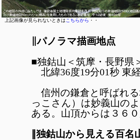
上記画像が見られないときは
こちらから
・・
∥パノラマ描画地点
■独鈷山＜筑摩・長野県＞山
北緯36度19分01秒 東経13
信州の鎌倉と呼ばれる
っこさん）は妙義山のよ
ある。山頂からは３６０
∥独鈷山から見える百名