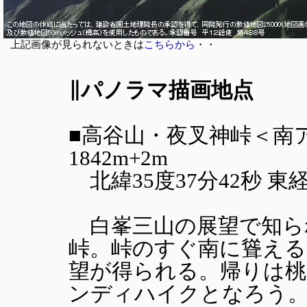
上記画像が見られないときは
こちらから
・・
∥パノラマ描画地点
■高谷山・夜叉神峠＜南
1842m+2m
北緯35度37分42秒 東経13
白峯三山の展望で知ら
峠。峠のすぐ南に聳える
望が得られる。帰りは桃
ンディハイクとなろう