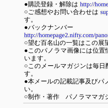
●購読登録・解除は
http://hom
○ご感想やお問い合わせは
su
す。
●バックナンバー
http://homepage2.nifty.com/pan
○望む百名山の一覧はこの展
●このパノラマ画像には位置情報
います。
○このメールマガジンは毎日
す。
●本メールの記載記事及びパ
い。
○制作・著作 パノラママガジン(SU