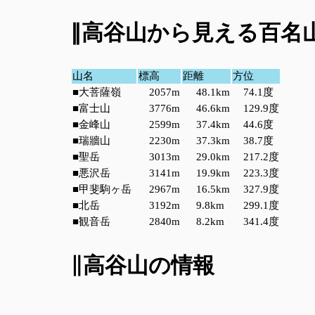
∥高谷山から見える百名
山名
標高
距離
方位
■大菩薩嶺
2057m
48.1km
74.1度
■富士山
3776m
46.6km
129.9度
■金峰山
2599m
37.4km
44.6度
■瑞牆山
2230m
37.3km
38.7度
■聖岳
3013m
29.0km
217.2度
■悪沢岳
3141m
19.9km
223.3度
■甲斐駒ヶ岳
2967m
16.5km
327.9度
■北岳
3192m
9.8km
299.1度
■観音岳
2840m
8.2km
341.4度
∥高谷山の情報