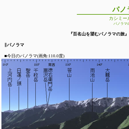
パノ
カシミー
パノラマ
『百名山を望むパノラマの旅』 第5
∥パノラマ
■今日のパノラマ(画角:110.0度)