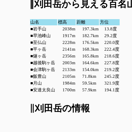
∥刈田岳から見える百名
山名
標高
距離
方位
■岩手山
2038m
197.3km
13.8度
■早池峰山
1917m
182.7km
29.2度
■至仏山
2228m
176.5km
220.0度
■平ヶ岳
2141m
168.3km
222.4度
■燧ヶ岳
2356m
165.8km
218.6度
■越後駒ヶ岳
2003m
164.6km
227.8度
■会津駒ヶ岳
2133m
154.0km
219.2度
■飯豊山
2105m
71.8km
245.2度
■月山
1984m
59.5km
321.9度
■安達太良山
1700m
57.9km
194.1度
∥刈田岳の情報