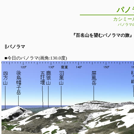
パノ
カシミー
パノラマ
『百名山を望むパノラマの旅』 第5
∥パノラマ
■今日のパノラマ(画角:130.0度)