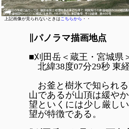
上記画像が見られないときは
こちらから
・・
∥パノラマ描画地点
■刈田岳＜蔵王・宮城県＞山
北緯38度07分29秒 東経14
お釜と樹氷で知られる
山であるが山頂は緩やか
望といくには少し厳しい
望が特徴である。