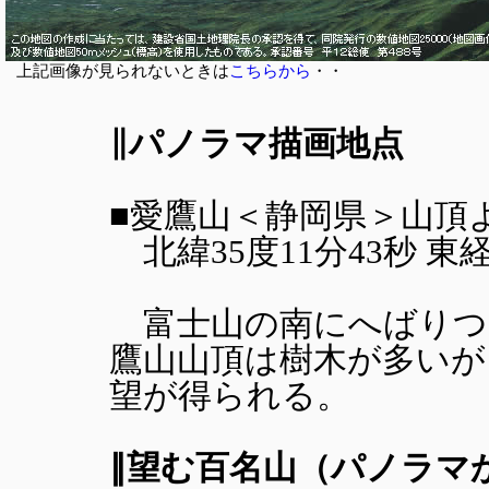
上記画像が見られないときは
こちらから
・・
∥パノラマ描画地点
■愛鷹山＜静岡県＞山頂より
北緯35度11分43秒 東経13
富士山の南にへばりつ
鷹山山頂は樹木が多いが
望が得られる。
∥望む百名山（パノラマ