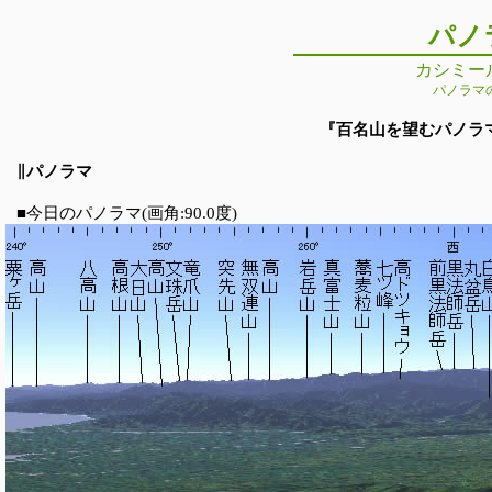
パノ
カシミー
パノラマ
『百名山を望むパノラマの旅
∥パノラマ
■今日のパノラマ(画角:90.0度)