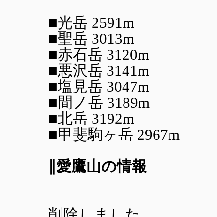
■光岳 2591m
■聖岳 3013m
■赤石岳 3120m
■悪沢岳 3141m
■塩見岳 3047m
■間ノ岳 3189m
■北岳 3192m
■甲斐駒ヶ岳 2967m
∥愛鷹山の情報
削除しました