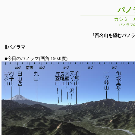
パノ
カシミー
パノラマ
『百名山を望むパノラマの
∥パノラマ
■今日のパノラマ(画角:150.0度)