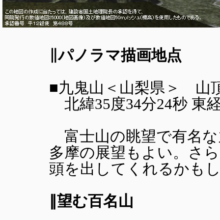
∥パノラマ描画地点
■九鬼山＜山梨県＞ 山頂よ
北緯35度34分24秒 東経13
富士山の眺望で有名な
多摩の展望もよい。さ
頭を出してくれるかも
∥望む百名山